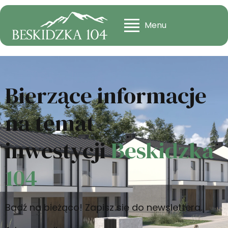
Menu
Bierzące informacje
na temat
inwestycji
Beskidzka
104
Bądź na bieżąco! Zapisz się do newslettera.